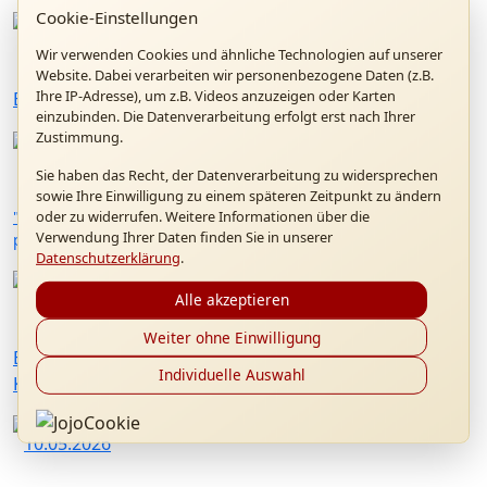
Cookie-Einstellungen
01.07.2026
Wir verwenden Cookies und ähnliche Technologien auf unserer
Website. Dabei verarbeiten wir personenbezogene Daten (z.B.
Ihre IP-Adresse), um z.B. Videos anzuzeigen oder Karten
Benedikt XVI. Forum in Altötting
einzubinden. Die Datenverarbeitung erfolgt erst nach Ihrer
Zustimmung.
28.06.2026
Sie haben das Recht, der Datenverarbeitung zu widersprechen
sowie Ihre Einwilligung zu einem späteren Zeitpunkt zu ändern
oder zu widerrufen. Weitere Informationen über die
"Kardinal Ratzinger als Präfekt der Glaubenskongregation:
Verwendung Ihrer Daten finden Sie in unserer
persönliche Erinnerungen" mit P. Dr. Hermann Geißler FSO
Datenschutzerklärung
.
23.05.2026
Alle akzeptieren
Weiter ohne Einwilligung
Besuch von Msgr. Christoph Huber, Generalpräses von
Individuelle Auswahl
Kolping International
10.05.2026