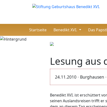
(current)
Startseite
Benedikt XVI.
Das Paps
Lesung aus 
24.11.2010 · Burghausen 
Benedikt XVI. ist erschüttert vo
seinen Auslandsreisen trifft e
dem an diesem Tag erscheinende