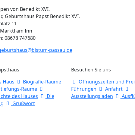
ng Geburtshaus Papst Benedikt XVI.
latz 11
 Marktl am Inn
n: 08678 747680
geburtshaus@bistum-passau.de
apsthaus
Besuchen Sie uns
s Haus
Biografie-Räume
Öffnungszeiten und Prei
tiefungs-Räume
Führungen
Anfahrt
ichte des Hauses
Die
Ausstellungsladen
Ausfl
ng
Grußwort
6 Stiftung Geburtshaus Benedikt XVI. |
Impressum
|
Datenschutz
|
Cookie-E