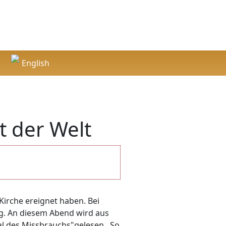
English
English
 der Welt
 Kirche ereignet haben. Bei
ng. An diesem Abend wird aus
l des Missbrauchs"gelesen . So