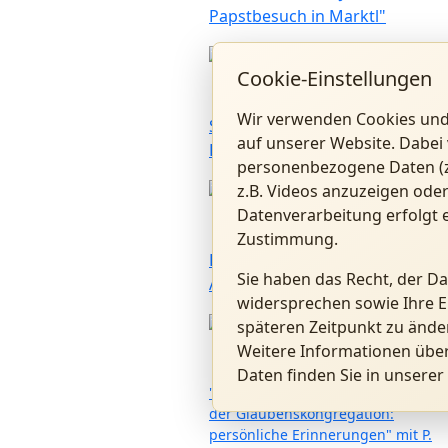
Papstbesuch in Marktl"
26.07.2026
Cookie-Einstellungen
Wir verwenden Cookies und
Sommerkonzert mit Konrad
auf unserer Website. Dabei 
Raischl und Band
personenbezogene Daten (z.
z.B. Videos anzuzeigen oder
01.07.2026
Datenverarbeitung erfolgt e
Zustimmung.
Benedikt XVI. Forum in
Sie haben das Recht, der D
Altötting
widersprechen sowie Ihre E
späteren Zeitpunkt zu ände
28.06.2026
Weitere Informationen übe
Daten finden Sie in unserer
"Kardinal Ratzinger als Präfekt
der Glaubenskongregation:
persönliche Erinnerungen" mit P.