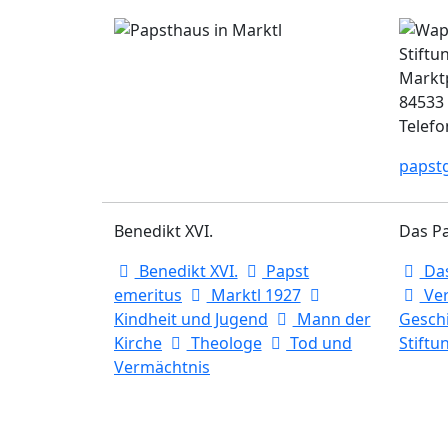
Stiftu
Marktp
84533
Telefo
papst
Benedikt XVI.
Das P
Benedikt XVI.
Papst
Da
emeritus
Marktl 1927
Ver
Kindheit und Jugend
Mann der
Gesch
Kirche
Theologe
Tod und
Stiftu
Vermächtnis
(c) 2007-202