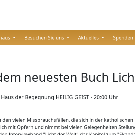
thaus
Besuchen Sie uns
Aktuelles
Spenden
dem neuesten Buch Licht
· Haus der Begegnung HEILIG GEIST · 20:00 Uhr
n den vielen Missbrauchsfällen, die sich in der katholischen
r sich mit Opfern und nimmt bei vielen Gelegenheiten Stellu
n Interviewband "Licht der Welt" das Kapitel zum "Skanda