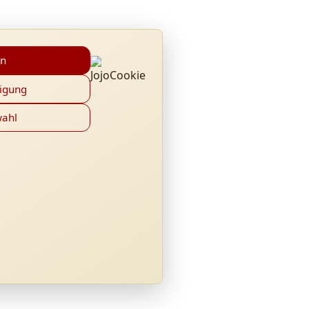
en
ligung
wahl