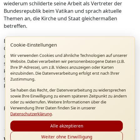
wiederum schilderte seine Arbeit als Vertreter der
Bundesrepublik beim Vatikan und sprach aktuelle
Themen an, die Kirche und Staat gleichermaßen
betreffen.
Bürgermeister Dittmann, Pfarrer Meister und
Cookie-Einstellungen
Geburtshausleiter Dr. Haringer haben ihre Aufgaben in
Wir verwenden Cookies und ähnliche Technologien auf unserer
den Jahren 2018 bis 2020 angetreten. „Wir freuen uns
Website. Dabei verarbeiten wir personenbezogene Daten (z.B.
sehr darüber, dass wir uns Benedikt XVI. vorstellen
Ihre IP-Adresse), um z.B. Videos anzuzeigen oder Karten
konnten und er uns viel Ermutigung mit auf den Weg
einzubinden. Die Datenverarbeitung erfolgt erst nach Ihrer
gab“, sagten die drei am Ende ihrer eindrucksvollen
Zustimmung.
Reise.
Sie haben das Recht, der Datenverarbeitung zu widersprechen
sowie Ihre Einwilligung zu einem späteren Zeitpunkt zu ändern
oder zu widerrufen. Weitere Informationen über die
Verwendung Ihrer Daten finden Sie in unserer
Fotos: privat
Datenschutzerklärung
.
Alle akzeptieren
Weiter ohne Einwilligung
Weitere Artikel