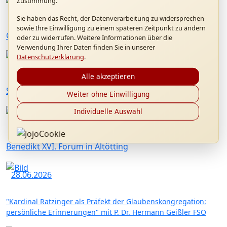
Zustimmung.
12.09.2026
Sie haben das Recht, der Datenverarbeitung zu widersprechen
sowie Ihre Einwilligung zu einem späteren Zeitpunkt zu ändern
Gottesdienst "20 Jahre Papstbesuch in Marktl"
oder zu widerrufen. Weitere Informationen über die
Verwendung Ihrer Daten finden Sie in unserer
Datenschutzerklärung
.
26.07.2026
Alle akzeptieren
Sommerkonzert mit Konrad Raischl und Band
Weiter ohne Einwilligung
Individuelle Auswahl
01.07.2026
Benedikt XVI. Forum in Altötting
28.06.2026
"Kardinal Ratzinger als Präfekt der Glaubenskongregation:
persönliche Erinnerungen" mit P. Dr. Hermann Geißler FSO