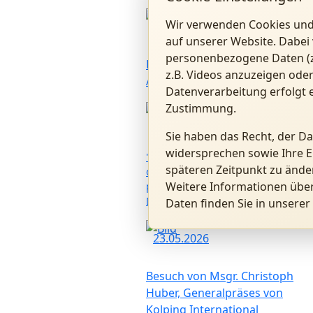
Wir verwenden Cookies und
01.07.2026
auf unserer Website. Dabei 
personenbezogene Daten (z.
Benedikt XVI. Forum in
z.B. Videos anzuzeigen oder
Altötting
Datenverarbeitung erfolgt e
Zustimmung.
28.06.2026
Sie haben das Recht, der D
widersprechen sowie Ihre E
"Kardinal Ratzinger als Präfekt
späteren Zeitpunkt zu ände
der Glaubenskongregation:
Weitere Informationen übe
persönliche Erinnerungen" mit P.
Dr. Hermann Geißler FSO
Daten finden Sie in unserer
23.05.2026
Besuch von Msgr. Christoph
Huber, Generalpräses von
Kolping International