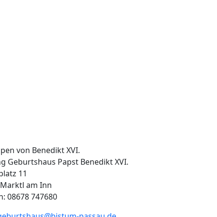
ng Geburtshaus Papst Benedikt XVI.
latz 11
 Marktl am Inn
n: 08678 747680
geburtshaus@bistum-passau.de