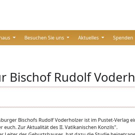
thaus
Besuchen Sie uns
Aktuelles
Spenden
für Bischof Rudolf Voder
urger Bischofs Rudolf Voderholzer ist im Pustet-Verlag ein
er euch. Zur Aktualität des II. Vatikanischen Konzils".
er Leiter des Geburtshauses, hat dazu die Studie beigetrag