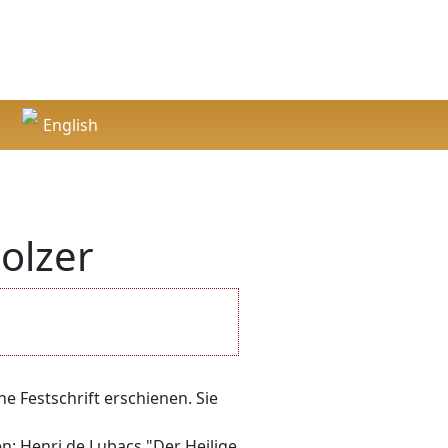
English
English
holzer
e Festschrift erschienen. Sie
en: Henri de Lubacs "Der Heilige