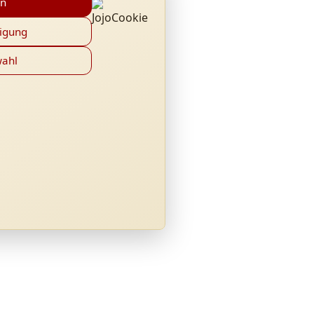
en
ligung
wahl